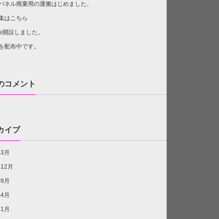
パネル廃棄用の運搬はじめました。
集はこちら
ube開設しました。
を配布中です。
のコメント
カイブ
年3月
年12月
年9月
年4月
年1月