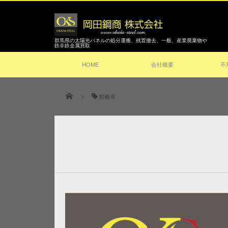
群馬県の太陽光パネルの処分運搬、残置撤去、一般、産業廃棄物や
鉄非鉄金属買取
HOME
会社概要
不
前橋市